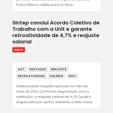
ACORDOS E CONVENÇÕES
Ensino Básico, válida para os anos…
FALE CONOSCO
Sintep conclui Acordo Coletivo de
Trabalho com a Unit e garante
retroatividade de 4,7% e reajuste
salarial
GERAL
ACT
DESTAQUE
REAJUSTE
RETROATIVIDADE
SALÁRIO
UNIT
Salários terão reajuste aplicado no mês de
maio de 2022 Conforme negociação com a
instituição, o reajuste salarial de 4,7% (quatro
vírgula sete por cento) referente à data-base…