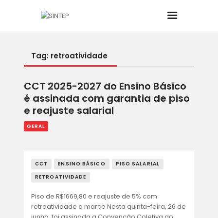
Tag: retroatividade
INÍCIO
CCT 2025-2027 do Ensino Básico
O SINDICATO
é assinada com garantia de piso
e reajuste salarial
JURÍDICO
GERAL
BOLETINS
CCT
ENSINO BÁSICO
PISO SALARIAL
NOTÍCIAS
RETROATIVIDADE
CONVÊNIOS
Piso de R$1669,80 e reajuste de 5% com
retroatividade a março Nesta quinta-feira, 26 de
junho, foi assinada a Convenção Coletiva do