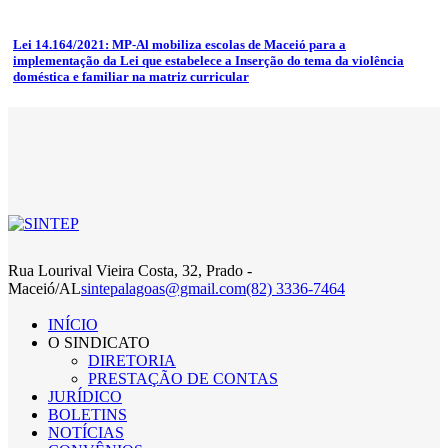
Lei 14.164/2021: MP-Al mobiliza escolas de Maceió para a
implementação da Lei que estabelece a Inserção do tema da violência
doméstica e familiar na matriz curricular
Rua Lourival Vieira Costa, 32, Prado -
Maceió/AL
sintepalagoas@gmail.com
(82) 3336-7464
INÍCIO
O SINDICATO
DIRETORIA
PRESTAÇÃO DE CONTAS
JURÍDICO
BOLETINS
NOTÍCIAS