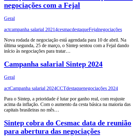
negociações com a Fejal
Geral
act
campanha salarial 20214
cesmac
destaque
Fejal
negociações
Nova rodada de negociação está agendada para 10 de abril. Na
última segunda, 25 de março, o Sintep sentou com a Fejal dando
início às negociações para tratar…
Campanha salarial Sintep 2024
Geral
act
Campanha salarial 2024
CCT
destaque
negociações 2024
Para o Sintep, a prioridade é lutar por ganho real, com reajuste
acima da inflação. Com o aumento da cesta básica na maioria das
capitais brasileiras no mês…
Sintep cobra do Cesmac data de reunião
para abertura das negociações