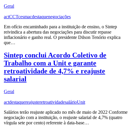
Geral
act
CCT
cesmac
destaque
negociações
Em ofício encaminhado para a instituição de ensino, o Sintep
reivindica a abertura das negociações para discutir repasse
inflacionário e ganho real. O presidente Dilson Tenório explica
que…
Sintep conclui Acordo Coletivo de
Trabalho com a Unit e garante
retroatividade de 4,7% e reajuste
salarial
Geral
act
destaque
reajuste
retroatividade
salário
Unit
Salários terão reajuste aplicado no mês de maio de 2022 Conforme
negociação com a instituição, o reajuste salarial de 4,7% (quatro
vírgula sete por cento) referente à data-base…