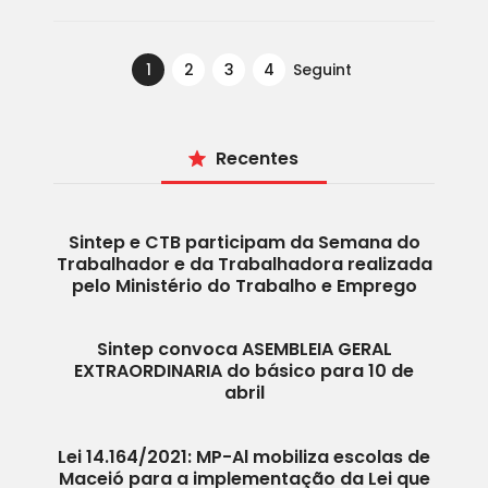
Navegação por posts
PÁGINA
1
PÁGINA
2
PÁGINA
3
PÁGINA
4
Seguint
e
Recentes
Sintep e CTB participam da Semana do
Trabalhador e da Trabalhadora realizada
pelo Ministério do Trabalho e Emprego
Sintep convoca ASEMBLEIA GERAL
EXTRAORDINARIA do básico para 10 de
abril
Lei 14.164/2021: MP-Al mobiliza escolas de
Maceió para a implementação da Lei que