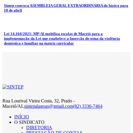
Sintep convoca ASEMBLEIA GERAL EXTRAORDINARIA do básico para
10 de abril
Lei 14.164/2021: MP-Al mobiliza escolas de Maceió para a
implementação da Lei que estabelece a Inserção do tema da violência
doméstica e familiar na matriz curricular
Rua Lourival Vieira Costa, 32, Prado -
Maceió/AL
sintepalagoas@gmail.com
(82) 3336-7464
INÍCIO
O SINDICATO
DIRETORIA
PRESTAÇÃO DE CONTAS