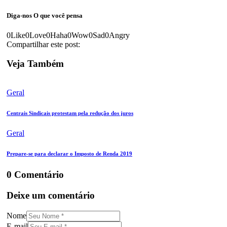
Diga-nos
O que você pensa
0
Like
0
Love
0
Haha
0
Wow
0
Sad
0
Angry
Compartilhar este post:
Veja Também
Geral
Centrais Sindicais protestam pela redução dos juros
Geral
Prepare-se para declarar o Imposto de Renda 2019
0 Comentário
Deixe um comentário
Nome
E-mail