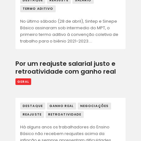
DESTAQUE
REAJUSTE
SALÁRIO
TERMO ADITIVO
No último sábado (28 de abril), Sintep e Sinepe
Básico assinaram sob intermedio do MPT, o
primeiro termo aditivo à convenção coletiva de
trabalho para o biênio 2021-2023.…
Por um reajuste salarial justo e
retroatividade com ganho real
GERAL
DESTAQUE
GANHO REAL
NEGOCIAÇÕES
REAJUSTE
RETROATIVIDADE
Há alguns anos os trabalhadores do Ensino
Básico não recebem reajustes acima da
inflação e sempre apresentam dificuldades