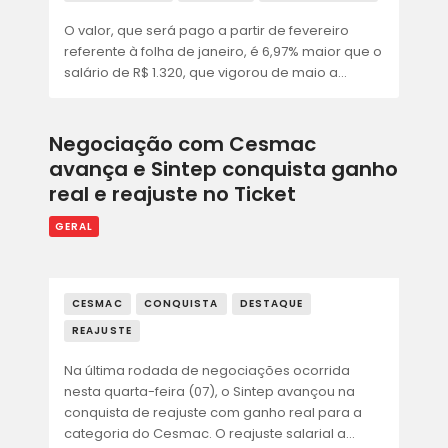
ACORDOS E CONVENÇÕES
O valor, que será pago a partir de fevereiro
FALE CONOSCO
referente à folha de janeiro, é 6,97% maior que o
salário de R$ 1.320, que vigorou de maio a…
Negociação com Cesmac
avança e Sintep conquista ganho
real e reajuste no Ticket
GERAL
CESMAC
CONQUISTA
DESTAQUE
REAJUSTE
Na última rodada de negociações ocorrida
nesta quarta-feira (07), o Sintep avançou na
conquista de reajuste com ganho real para a
categoria do Cesmac. O reajuste salarial a…