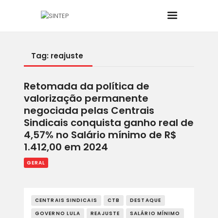
Tag: reajuste
INÍCIO
Retomada da política de
O SINDICATO
valorização permanente
negociada pelas Centrais
JURÍDICO
Sindicais conquista ganho real de
4,57% no Salário mínimo de R$
BOLETINS
1.412,00 em 2024
GERAL
NOTÍCIAS
CONVÊNIOS
CENTRAIS SINDICAIS
CTB
DESTAQUE
GOVERNO LULA
REAJUSTE
SALÁRIO MÍNIMO