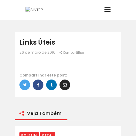
INÍCIO
Links Úteis
26 de maio de 2016
Compartilhar
O SINDICATO
JURÍDICO
Compartilhar este post:
BOLETINS
NOTÍCIAS
Veja Também
CONVÊNIOS
BOLETIM
GERAL