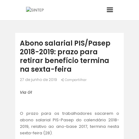
INÍCIO
Abono salarial PIS/Pasep
2018-2019: prazo para
O SINDICATO
retirar benefício termina
na sexta-feira
JURÍDICO
27 de junho de 2019
Compartilhar
BOLETINS
Via G1
NOTÍCIAS
O prazo para os trabalhadores sacarem o
abono salarial PIS-Pasep do calendário 2018-
CONVÊNIOS
2019, relativo ao ano-base 2017, termina nesta
sexta-feira (28).