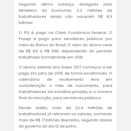
ACORDOS E CONVENÇÕES
Segundo último balanço divulgado pelo
Ministério da Economia, 2,2 milhões de
FALE CONOSCO
trabalhadores ainda não sacaram R$ 6,5
bilhões.
O PIS é pago na Caixa Econômica Federal. O
Pasep é pago para servidores públicos por
meio do Banco do Brasil. O valor do abono varia
de R$ 84 a R$ 998, dependendo do período
trabalhado formalmente em 2018.
O abono salarial ano-base 2017 começou a ser
pago em julho de 2018, de forma escalonada. O
calendário de recebimento leva em
consideração o mês de nascimento, para
trabalhadores da iniciativa privada, e o número
final da inscrição, para servidores públicos.
Desde então, mais de 22,4 milhões de
trabalhadores já retiraram os valores, somando
mais de R$ 17 bilhões liberados, segundo dados
do governo do dia 12 de junho.