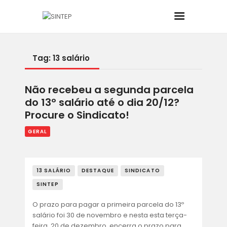
Tag: 13 salário
INÍCIO
Não recebeu a segunda parcela
O SINDICATO
do 13º salário até o dia 20/12?
Procure o Sindicato!
JURÍDICO
GERAL
BOLETINS
13 SALÁRIO
DESTAQUE
SINDICATO
NOTÍCIAS
SINTEP
CONVÊNIOS
O prazo para pagar a primeira parcela do 13º
salário foi 30 de novembro e nesta esta terça-
feira, 20 de dezembro, encerra o prazo para