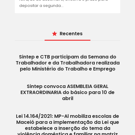
ACORDOS E CONVENÇÕES
depositar a segunda…
FALE CONOSCO
Recentes
Sintep e CTB participam da Semana do
Trabalhador e da Trabalhadora realizada
pelo Ministério do Trabalho e Emprego
Sintep convoca ASEMBLEIA GERAL
EXTRAORDINARIA do básico para 10 de
abril
Lei 14.164/2021: MP-Al mobiliza escolas de
Maceió para a implementação da Lei que
estabelece a Inserção do tema da
violência doméstica e familiar na matriz