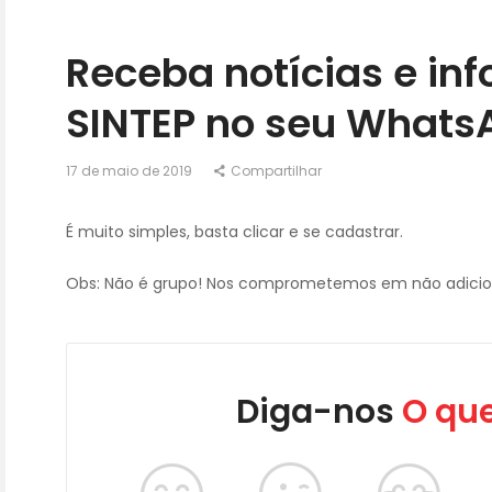
FALE CONOSCO
Receba notícias e in
SINTEP no seu Whats
17 de maio de 2019
Compartilhar
É muito simples, basta clicar e se cadastrar.
Obs: Não é grupo! Nos comprometemos em não adicio
Diga-nos
O que