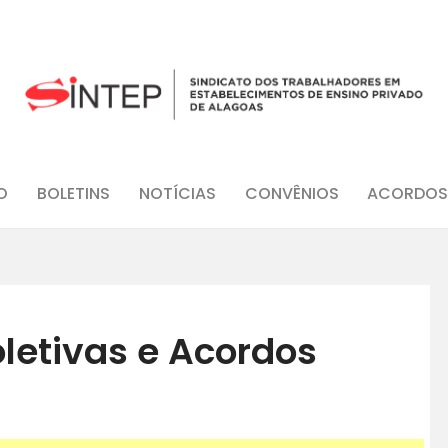
INÍCIO
O SINDICATO
JURÍDICO
O
BOLETINS
NOTÍCIAS
CONVÊNIOS
ACORDOS
BOLETINS
NOTÍCIAS
CONVÊNIOS
letivas e Acordos
ACORDOS E CONVENÇÕES