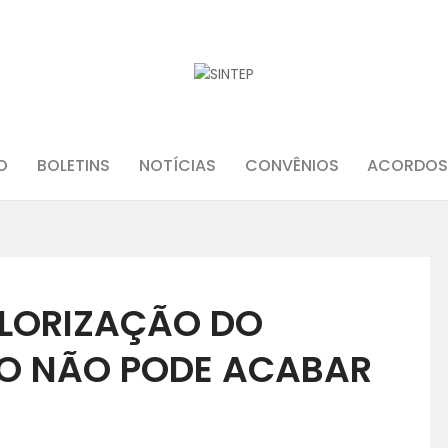
INÍCIO
O
BOLETINS
NOTÍCIAS
CONVÊNIOS
ACORDOS
O SINDICATO
JURÍDICO
ALORIZAÇÃO DO
BOLETINS
MO NÃO PODE ACABAR
NOTÍCIAS