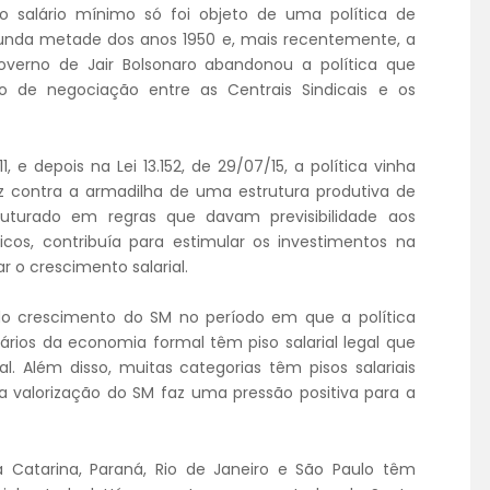
 o salário mínimo só foi objeto de uma política de
gunda metade dos anos 1950 e, mais recentemente, a
overno de Jair Bolsonaro abandonou a política que
o de negociação entre as Centrais Sindicais e os
, e depois na Lei 13.152, de 29/07/15, a política vinha
 contra a armadilha de uma estrutura produtiva de
truturado em regras que davam previsibilidade aos
cos, contribuía para estimular os investimentos na
r o crescimento salarial.
 do crescimento do SM no período em que a política
rios da economia formal têm piso salarial legal que
l. Além disso, muitas categorias têm pisos salariais
 valorização do SM faz uma pressão positiva para a
a Catarina, Paraná, Rio de Janeiro e São Paulo têm