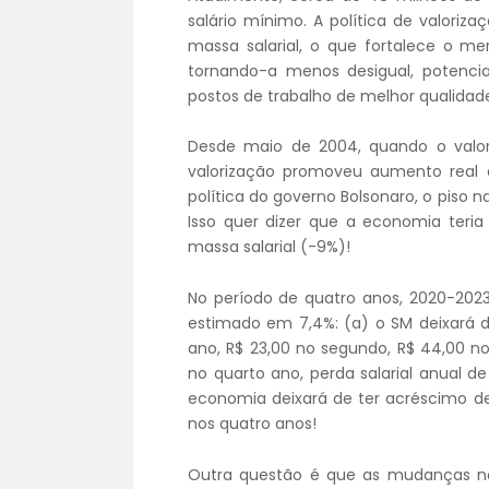
salário mínimo. A política de valoriz
massa salarial, o que fortalece o m
tornando-a menos desigual, potenci
postos de trabalho de melhor qualidad
Desde maio de 2004, quando o valor 
valorização promoveu aumento real d
política do governo Bolsonaro, o piso n
Isso quer dizer que a economia teri
massa salarial (-9%)!
No período de quatro anos, 2020-2023
estimado em 7,4%: (a) o SM deixará d
ano, R$ 23,00 no segundo, R$ 44,00 no 
no quarto ano, perda salarial anual d
economia deixará de ter acréscimo de
nos quatro anos!
Outra questão é que as mudanças no