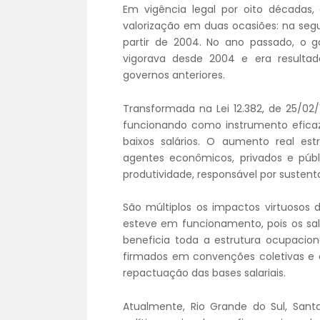
Em vigência legal por oito décadas,
valorização em duas ocasiões: na se
partir de 2004. No ano passado, o g
vigorava desde 2004 e era resultad
governos anteriores.
Transformada na Lei 12.382, de 25/02/11
funcionando como instrumento eficaz
baixos salários. O aumento real es
agentes econômicos, privados e públi
produtividade, responsável por sustenta
São múltiplos os impactos virtuosos
esteve em funcionamento, pois os salá
beneficia toda a estrutura ocupaciona
firmados em convenções coletivas e a
repactuação das bases salariais.
Atualmente, Rio Grande do Sul, Sant