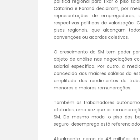
política regional para fixar o piso s
Catarina e Paraná decidiram, por mei
representações de empregadores, d
respectivas políticas de valorização.
pisos regionais, que alcançam todo
convenções ou acordos coletivos.
O crescimento do SM tem poder para 
objeto de análise nas negociações co
salarial específica. Por outro, à me
concedido aos maiores salários da es
amplitude dos rendimentos do trab
menores e maiores remunerações.
Também os trabalhadores autônomos 
afetados, uma vez que as remuneraçõ
SM. Do mesmo modo, o piso dos benef
seguro-desemprego está referenciado
Atualmente, cerca de 48 milhões de