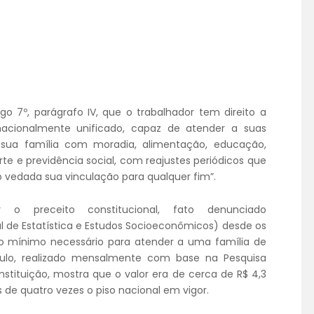
CONVÊNIOS
ACORDOS E CONVENÇÕES
FALE CONOSCO
igo 7º, parágrafo IV, que o trabalhador tem direito a
 nacionalmente unificado, capaz de atender a suas
e sua família com moradia, alimentação, educação,
porte e previdência social, com reajustes periódicos que
o vedada sua vinculação para qualquer fim”.
o preceito constitucional, fato denunciado
al de Estatística e Estudos Socioeconômicos) desde os
io mínimo necessário para atender a uma família de
lculo, realizado mensalmente com base na Pesquisa
stituição, mostra que o valor era de cerca de R$ 4,3
 de quatro vezes o piso nacional em vigor.