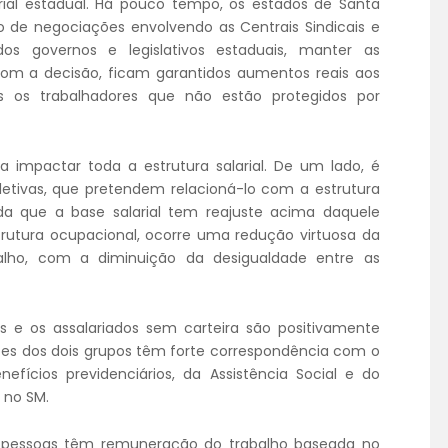
alarial estadual. Há pouco tempo, os estados de Santa
o de negociações envolvendo as Centrais Sindicais e
os governos e legislativos estaduais, manter as
 Com a decisão, ficam garantidos aumentos reais aos
s os trabalhadores que não estão protegidos por
impactar toda a estrutura salarial. De um lado, é
letivas, que pretendem relacioná-lo com a estrutura
dida que a base salarial tem reajuste acima daquele
trutura ocupacional, ocorre uma redução virtuosa da
alho, com a diminuição da desigualdade entre as
e os assalariados sem carteira são positivamente
es dos dois grupos têm forte correspondência com o
ícios previdenciários, da Assistência Social e do
 no SM.
 pessoas têm remuneração do trabalho baseada no