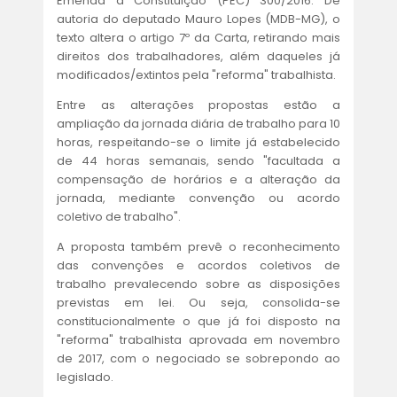
ACORDOS E CONVENÇÕES
Emenda à Constituição (PEC) 300/2016. De
autoria do deputado Mauro Lopes (MDB-MG), o
texto altera o artigo 7º da Carta, retirando mais
FALE CONOSCO
direitos dos trabalhadores, além daqueles já
modificados/extintos pela "reforma" trabalhista.
Entre as alterações propostas estão a
ampliação da jornada diária de trabalho para 10
horas, respeitando-se o limite já estabelecido
de 44 horas semanais, sendo "facultada a
compensação de horários e a alteração da
jornada, mediante convenção ou acordo
coletivo de trabalho".
A proposta também prevê o reconhecimento
das convenções e acordos coletivos de
trabalho prevalecendo sobre as disposições
previstas em lei. Ou seja, consolida-se
constitucionalmente o que já foi disposto na
"reforma" trabalhista aprovada em novembro
de 2017, com o negociado se sobrepondo ao
legislado.