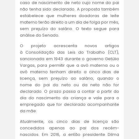
ACORDOS E CONVENÇÕES
caso de nascimento de neto cujo nome do pai
não tenha sido declarado. A proposta também
FALE CONOSCO
estabelece que mulheres doadoras de leite
materno terão direito a um dia de folga por mês,
sem prejuízo do salário. O texto segue para
análise do Senado.
O projeto acrescenta novos artigos
à Consolidação das Leis do Trabalho (CLT),
sancionada em 1943 durante o governo Getúlio
Vargas, para permitir que a avó materna ou o
avô materno tenham direito a cinco dias de
licença, sem prejuízo ao salário, quando o
nome do pai do neto ou da neta não for
declarado. O prazo passa a contar a partir do
dia do nascimento da criança e vale para o
empregado que for declarado acompanhante
da mãe.
Atualmente, os cinco dias de licença são
concedidos apenas ao pai dos recém-
nascidos. Em 2016, a então presidente Dilma