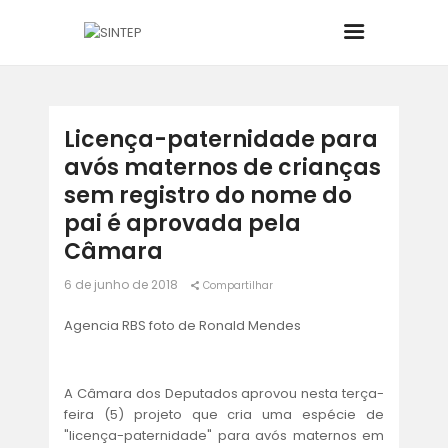
INÍCIO
Licença-paternidade para
avós maternos de crianças
O SINDICATO
sem registro do nome do
pai é aprovada pela
JURÍDICO
Câmara
6 de junho de 2018
BOLETINS
Compartilhar
Agencia RBS foto de Ronald Mendes
NOTÍCIAS
CONVÊNIOS
A Câmara dos Deputados aprovou nesta terça-
feira (5) projeto que cria uma espécie de
"licença-paternidade" para avós maternos em