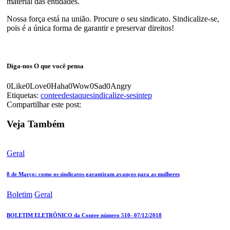
material das entidades.
Nossa força está na união. Procure o seu sindicato. Sindicalize-se,
pois é a única forma de garantir e preservar direitos!
Diga-nos
O que você pensa
0
Like
0
Love
0
Haha
0
Wow
0
Sad
0
Angry
Etiquetas:
contee
destaque
sindicalize-se
sintep
Compartilhar este post:
Veja Também
Geral
8 de Março: como os sindicatos garantiram avanços para as mulheres
Boletim
Geral
BOLETIM ELETRÔNICO da Contee número 510- 07/12/2018