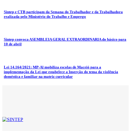
Sintep e CTB participam da Semana do Trabalhador e da Trabalhadora
realizada pelo Ministério do Trabalho e Emprego
Sintep convoca ASEMBLEIA GERAL EXTRAORDINARIA do básico para
10 de abril
Lei 14.164/2021: MP-Al mobiliza escolas de Maceió para a
implementação da Lei que estabelece a Inserção do tema da violência
doméstica e familiar na matriz curricular