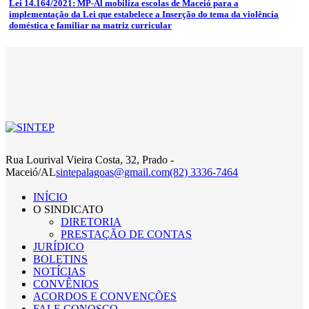
Lei 14.164/2021: MP-Al mobiliza escolas de Maceió para a
implementação da Lei que estabelece a Inserção do tema da violência
doméstica e familiar na matriz curricular
Rua Lourival Vieira Costa, 32, Prado -
Maceió/AL
sintepalagoas@gmail.com
(82) 3336-7464
INÍCIO
O SINDICATO
DIRETORIA
PRESTAÇÃO DE CONTAS
JURÍDICO
BOLETINS
NOTÍCIAS
CONVÊNIOS
ACORDOS E CONVENÇÕES
FALE CONOSCO