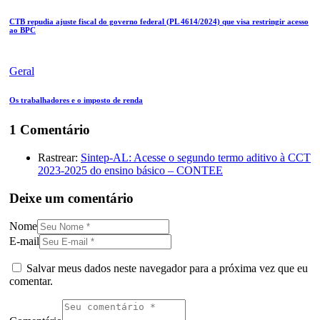
CTB repudia ajuste fiscal do governo federal (PL 4614/2024) que visa restringir acesso
ao BPC
Geral
Os trabalhadores e o imposto de renda
1 Comentário
Rastrear:
Sintep-AL: Acesse o segundo termo aditivo à CCT
2023-2025 do ensino básico – CONTEE
Deixe um comentário
Nome
E-mail
Salvar meus dados neste navegador para a próxima vez que eu
comentar.