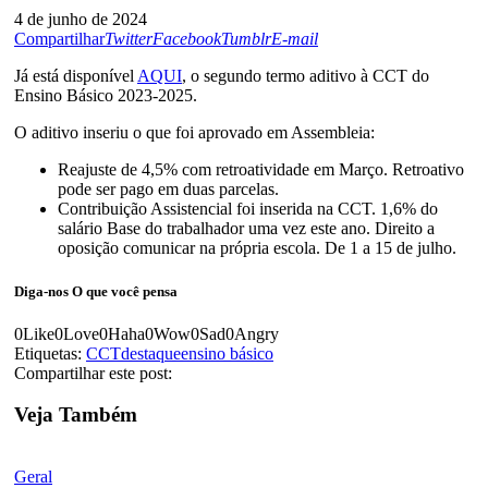
4 de junho de 2024
Compartilhar
Twitter
Facebook
Tumblr
E-mail
Já está disponível
AQUI
, o segundo termo aditivo à CCT do
Ensino Básico 2023-2025.
O aditivo inseriu o que foi aprovado em Assembleia:
Reajuste de 4,5% com retroatividade em Março. Retroativo
pode ser pago em duas parcelas.
Contribuição Assistencial foi inserida na CCT. 1,6% do
salário Base do trabalhador uma vez este ano. Direito a
oposição comunicar na própria escola. De 1 a 15 de julho.
Diga-nos
O que você pensa
0
Like
0
Love
0
Haha
0
Wow
0
Sad
0
Angry
Etiquetas:
CCT
destaque
ensino básico
Compartilhar este post:
Veja Também
Geral