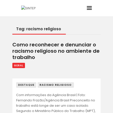
Tag: racismo religioso
INÍCIO
Como reconhecer e denunciar o
O SINDICATO
racismo religioso no ambiente de
trabalho
JURÍDICO
GERAL
BOLETINS
DESTAQUE
RACISMO RELIGIOSO
NOTÍCIAS
Com informações da Agência Brasil | Foto:
CONVÊNIOS
Fernando Frazão/Agência Brasil Preconceito no
trabalho está longe de ser um caso isolado.
Segundo o Ministério Público do Trabalho (MPT),