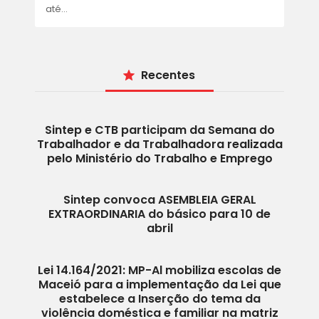
ACORDOS E CONVENÇÕES
até…
FALE CONOSCO
Recentes
Sintep e CTB participam da Semana do
Trabalhador e da Trabalhadora realizada
pelo Ministério do Trabalho e Emprego
Sintep convoca ASEMBLEIA GERAL
EXTRAORDINARIA do básico para 10 de
abril
Lei 14.164/2021: MP-Al mobiliza escolas de
Maceió para a implementação da Lei que
estabelece a Inserção do tema da
violência doméstica e familiar na matriz