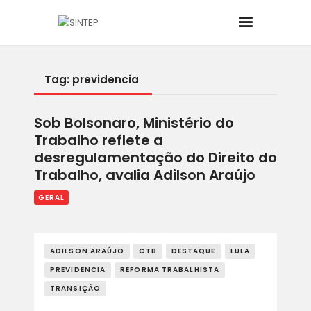
Tag: previdencia
INÍCIO
Sob Bolsonaro, Ministério do
O SINDICATO
Trabalho reflete a
desregulamentação do Direito do
JURÍDICO
Trabalho, avalia Adilson Araújo
GERAL
BOLETINS
NOTÍCIAS
ADILSON ARAÚJO
CTB
DESTAQUE
LULA
PREVIDENCIA
REFORMA TRABALHISTA
CONVÊNIOS
TRANSIÇÃO