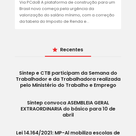
ACORDOS E CONVENÇÕES
Via PCdoB A plataforma de construção para um
Brasil novo começa pela urgência da
FALE CONOSCO
valorização do salário mínimo, com a correção
da tabela do Imposto de Renda e…
Recentes
Sintep e CTB participam da Semana do
Trabalhador e da Trabalhadora realizada
pelo Ministério do Trabalho e Emprego
Sintep convoca ASEMBLEIA GERAL
EXTRAORDINARIA do básico para 10 de
abril
Lei 14.164/2021: MP-Al mobiliza escolas de