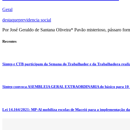
Geral
destaque
previdencia social
Por José Geraldo de Santana Oliveira* Pavão misterioso, pássaro for
Recentes
Sintep e CTB participam da Semana do Trabalhador e da Trabalhadora reali
Sintep convoca ASEMBLEIA GERAL EXTRAORDINARIA do básico para 10 d
Lei 14.164/2021: MP-Al mobiliza escolas de Maceió para a implementação da L