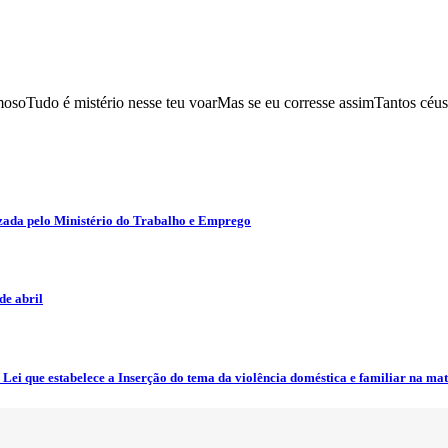
mosoTudo é mistério nesse teu voarMas se eu corresse assimTantos céus
zada pelo Ministério do Trabalho e Emprego
e abril
ei que estabelece a Inserção do tema da violência doméstica e familiar na mat