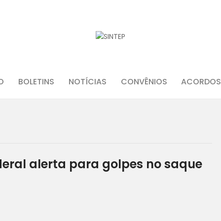
INÍCIO
O SINDICATO
JURÍDICO
O
BOLETINS
NOTÍCIAS
CONVÊNIOS
ACORDOS
BOLETINS
NOTÍCIAS
CONVÊNIOS
ral alerta para golpes no saque
ACORDOS E CONVENÇÕES