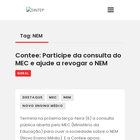
Tag: NEM
INÍCIO
Contee: Participe da consulta do
O SINDICATO
MEC e ajude a revogar o NEM
JURÍDICO
GERAL
BOLETINS
DESTAQUE
MEC
NEM
NOTÍCIAS
NOVO ENSINO MÉDIO
Termina na próxima terça-feira (6) a consulta
CONVÊNIOS
pública aberta pelo MEC (Ministério da
Educação) para ouvir a sociedade sobre o NEM
(Novo Ensino Médio). E a Contee apoia…