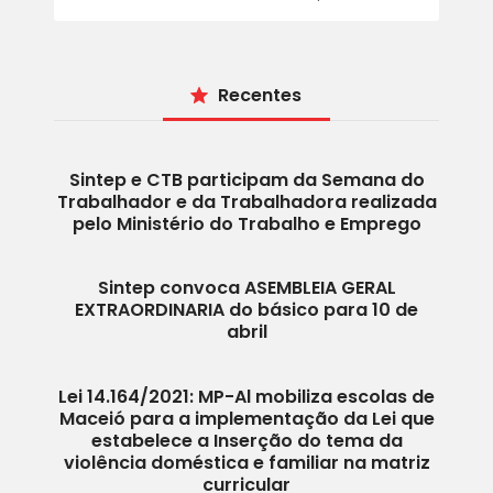
ACORDOS E CONVENÇÕES
FALE CONOSCO
Recentes
Sintep e CTB participam da Semana do
Trabalhador e da Trabalhadora realizada
pelo Ministério do Trabalho e Emprego
Sintep convoca ASEMBLEIA GERAL
EXTRAORDINARIA do básico para 10 de
abril
Lei 14.164/2021: MP-Al mobiliza escolas de
Maceió para a implementação da Lei que
estabelece a Inserção do tema da
violência doméstica e familiar na matriz
curricular