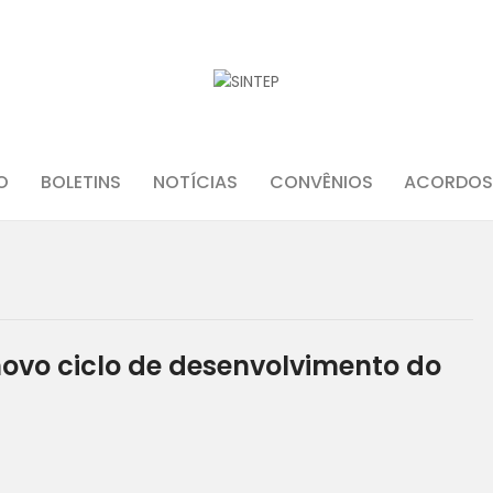
INÍCIO
O SINDICATO
JURÍDICO
O
BOLETINS
NOTÍCIAS
CONVÊNIOS
ACORDOS
BOLETINS
NOTÍCIAS
CONVÊNIOS
novo ciclo de desenvolvimento do
ACORDOS E CONVENÇÕES