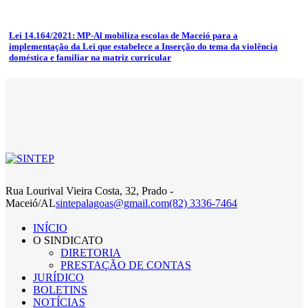
Lei 14.164/2021: MP-Al mobiliza escolas de Maceió para a
implementação da Lei que estabelece a Inserção do tema da violência
doméstica e familiar na matriz curricular
Rua Lourival Vieira Costa, 32, Prado -
Maceió/AL
sintepalagoas@gmail.com
(82) 3336-7464
INÍCIO
O SINDICATO
DIRETORIA
PRESTAÇÃO DE CONTAS
JURÍDICO
BOLETINS
NOTÍCIAS