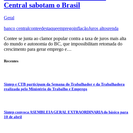
Central sabotam o Brasil
Geral
banco central
contee
destaque
emprego
inflação
Juros altos
renda
Contee se junta ao clamor popular contra a taxa de juros mais alta
do mundo e autonomia do BC, que impossibilitam retomada do
crescimento para gerar emprego e…
Recentes
Sintep e CTB participam da Semana do Trabalhador e da Trabalhadora
realizada pelo Ministério do Trabalho e Emprego
Sintep convoca ASEMBLEIA GERAL EXTRAORDINARIA do básico para
10 de abril