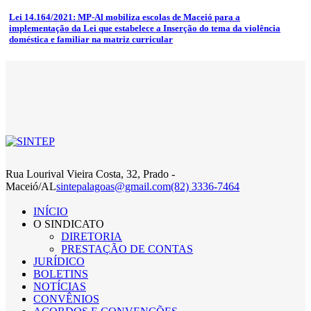
Lei 14.164/2021: MP-Al mobiliza escolas de Maceió para a
implementação da Lei que estabelece a Inserção do tema da violência
doméstica e familiar na matriz curricular
Rua Lourival Vieira Costa, 32, Prado -
Maceió/AL
sintepalagoas@gmail.com
(82) 3336-7464
INÍCIO
O SINDICATO
DIRETORIA
PRESTAÇÃO DE CONTAS
JURÍDICO
BOLETINS
NOTÍCIAS
CONVÊNIOS