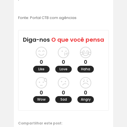
Fonte: Portal CTB com agências
Diga-nos
O que você pensa
0
0
0
Like
Love
Haha
0
0
0
Wow
Sad
Angry
Compartilhar este post: