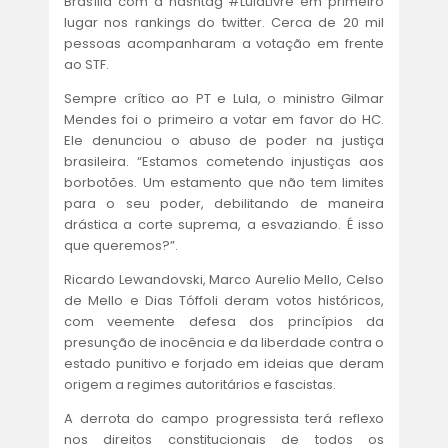
ACORDOS E CONVENÇÕES
Brasília com a hashtag #LulaLivre em primeiro
lugar nos rankings do twitter. Cerca de 20 mil
pessoas acompanharam a votação em frente
FALE CONOSCO
ao STF.
Sempre crítico ao PT e Lula, o ministro Gilmar
Mendes foi o primeiro a votar em favor do HC.
Ele denunciou o abuso de poder na justiça
brasileira. “Estamos cometendo injustiças aos
borbotões. Um estamento que não tem limites
para o seu poder, debilitando de maneira
drástica a corte suprema, a esvaziando. É isso
que queremos?”.
Ricardo Lewandovski, Marco Aurelio Mello, Celso
de Mello e Dias Tóffoli deram votos históricos,
com veemente defesa dos princípios da
presunção de inocência e da liberdade contra o
estado punitivo e forjado em ideias que deram
origem a regimes autoritários e fascistas.
A derrota do campo progressista terá reflexo
nos direitos constitucionais de todos os