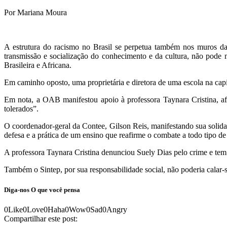
Por Mariana Moura
A estrutura do racismo no Brasil se perpetua também nos muros das 
transmissão e socialização do conhecimento e da cultura, não pode 
Brasileira e Africana.
Em caminho oposto, uma proprietária e diretora de uma escola na capi
Em nota, a OAB manifestou apoio à professora Taynara Cristina, afi
tolerados”.
O coordenador-geral da Contee, Gilson Reis, manifestando sua solid
defesa e a prática de um ensino que reafirme o combate a todo tipo de 
A professora Taynara Cristina denunciou Suely Dias pelo crime e tem 
Também o Sintep, por sua responsabilidade social, não poderia calar-
Diga-nos
O que você pensa
0
Like
0
Love
0
Haha
0
Wow
0
Sad
0
Angry
Compartilhar este post: