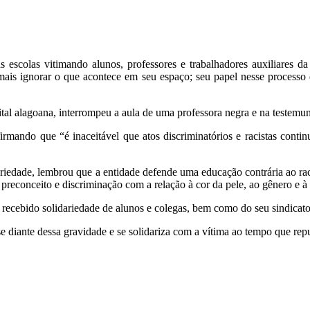
escolas vitimando alunos, professores e trabalhadores auxiliares da e
mais ignorar o que acontece em seu espaço; seu papel nesse processo
tal alagoana, interrompeu a aula de uma professora negra e na testemun
rmando que “é inaceitável que atos discriminatórios e racistas cont
ariedade, lembrou que a entidade defende uma educação contrária ao r
preconceito e discriminação com a relação à cor da pele, ao gênero e à o
recebido solidariedade de alunos e colegas, bem como do seu sindicato 
se diante dessa gravidade e se solidariza com a vítima ao tempo que rep