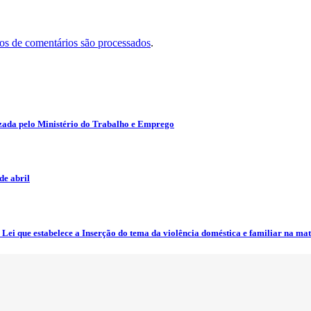
s de comentários são processados
.
zada pelo Ministério do Trabalho e Emprego
e abril
ei que estabelece a Inserção do tema da violência doméstica e familiar na mat