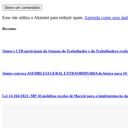
Esse site utiliza o Akismet para reduzir spam.
Aprenda como seus dado
Recentes
Sintep e CTB participam da Semana do Trabalhador e da Trabalhadora reali
Sintep convoca ASEMBLEIA GERAL EXTRAORDINARIA do básico para 10 d
Lei 14.164/2021: MP-Al mobiliza escolas de Maceió para a implementação da L