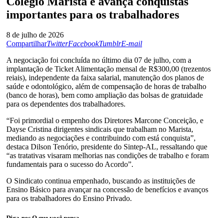
Colégio Marista e avança conquistas
importantes para os trabalhadores
8 de julho de 2026
Compartilhar
Twitter
Facebook
Tumblr
E-mail
A negociação foi concluída no último dia 07 de julho, com a
implantação de Ticket Alimentação mensal de R$300,00 (trezentos
reiais), independente da faixa salarial, manutenção dos planos de
saúde e odontológico, além de compensação de horas de trabalho
(banco de horas), bem como ampliação das bolsas de gratuidade
para os dependentes dos trabalhadores.
“Foi primordial o empenho dos Diretores Marcone Conceição, e
Dayse Cristina dirigentes sindicais que trabalham no Marista,
mediando as negociações e contribuindo com está conquista”,
destaca Dilson Tenório, presidente do Sintep-AL, ressaltando que
“as tratativas visaram melhorias nas condições de trabalho e foram
fundamentais para o sucesso do Acordo”.
O Sindicato continua empenhado, buscando as instituições de
Ensino Básico para avançar na concessão de benefícios e avanços
para os trabalhadores do Ensino Privado.
Diga-nos
O que você pensa