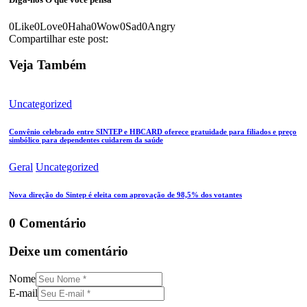
0
Like
0
Love
0
Haha
0
Wow
0
Sad
0
Angry
Compartilhar este post:
Veja Também
Uncategorized
Convênio celebrado entre SINTEP e HBCARD oferece gratuidade para filiados e preço
simbólico para dependentes cuidarem da saúde
Geral
Uncategorized
Nova direção do Sintep é eleita com aprovação de 98,5% dos votantes
0 Comentário
Deixe um comentário
Nome
E-mail