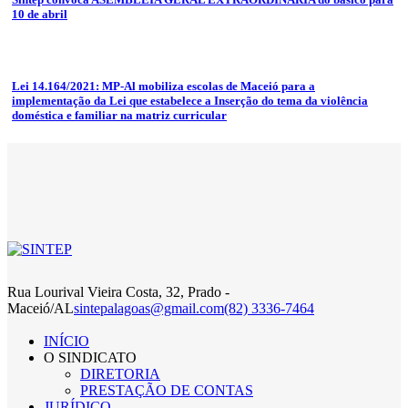
10 de abril
Lei 14.164/2021: MP-Al mobiliza escolas de Maceió para a
implementação da Lei que estabelece a Inserção do tema da violência
doméstica e familiar na matriz curricular
Rua Lourival Vieira Costa, 32, Prado -
Maceió/AL
sintepalagoas@gmail.com
(82) 3336-7464
INÍCIO
O SINDICATO
DIRETORIA
PRESTAÇÃO DE CONTAS
JURÍDICO