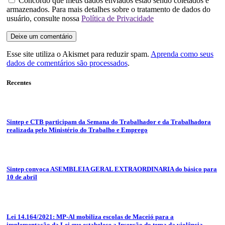
Concordo que meus dados enviados estão sendo coletados e
armazenados. Para mais detalhes sobre o tratamento de dados do
usuário, consulte nossa
Política de Privacidade
Esse site utiliza o Akismet para reduzir spam.
Aprenda como seus
dados de comentários são processados
.
Recentes
Sintep e CTB participam da Semana do Trabalhador e da Trabalhadora
realizada pelo Ministério do Trabalho e Emprego
Sintep convoca ASEMBLEIA GERAL EXTRAORDINARIA do básico para
10 de abril
Lei 14.164/2021: MP-Al mobiliza escolas de Maceió para a
implementação da Lei que estabelece a Inserção do tema da violência