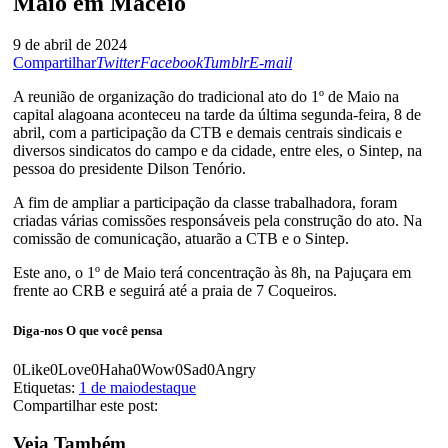
Maio em Maceió
9 de abril de 2024
Compartilhar
Twitter
Facebook
Tumblr
E-mail
A reunião de organização do tradicional ato do 1º de Maio na
capital alagoana aconteceu na tarde da última segunda-feira, 8 de
abril, com a participação da CTB e demais centrais sindicais e
diversos sindicatos do campo e da cidade, entre eles, o Sintep, na
pessoa do presidente Dilson Tenório.
A fim de ampliar a participação da classe trabalhadora, foram
criadas várias comissões responsáveis pela construção do ato. Na
comissão de comunicação, atuarão a CTB e o Sintep.
Este ano, o 1º de Maio terá concentração às 8h, na Pajuçara em
frente ao CRB e seguirá até a praia de 7 Coqueiros.
Diga-nos
O que você pensa
0
Like
0
Love
0
Haha
0
Wow
0
Sad
0
Angry
Etiquetas:
1 de maio
destaque
Compartilhar este post:
Veja Também