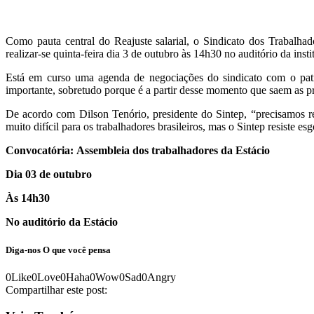
Como pauta central do Reajuste salarial, o Sindicato dos Trabalh
realizar-se quinta-feira dia 3 de outubro às 14h30 no auditório da insti
Está em curso uma agenda de negociações do sindicato com o patron
importante, sobretudo porque é a partir desse momento que saem as pr
De acordo com Dilson Tenório, presidente do Sintep, “precisamos r
muito difícil para os trabalhadores brasileiros, mas o Sintep resiste e
Convocatória:
Assembleia dos trabalhadores da Estácio
Dia 03 de outubro
Às 14h30
No auditório da Estácio
Diga-nos
O que você pensa
0
Like
0
Love
0
Haha
0
Wow
0
Sad
0
Angry
Compartilhar este post: