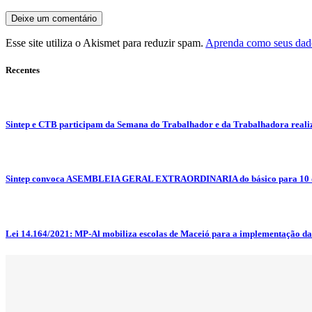
Esse site utiliza o Akismet para reduzir spam.
Aprenda como seus dado
Recentes
Sintep e CTB participam da Semana do Trabalhador e da Trabalhadora reali
Sintep convoca ASEMBLEIA GERAL EXTRAORDINARIA do básico para 10 d
Lei 14.164/2021: MP-Al mobiliza escolas de Maceió para a implementação da L