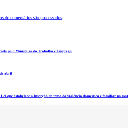
s de comentários são processados
.
zada pelo Ministério do Trabalho e Emprego
e abril
ei que estabelece a Inserção do tema da violência doméstica e familiar na mat