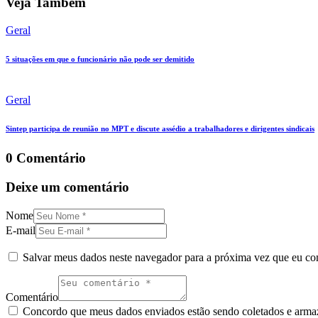
Veja Também
Geral
5 situações em que o funcionário não pode ser demitido
Geral
Sintep participa de reunião no MPT e discute assédio a trabalhadores e dirigentes sindicais
0 Comentário
Deixe um comentário
Nome
E-mail
Salvar meus dados neste navegador para a próxima vez que eu co
Comentário
Concordo que meus dados enviados estão sendo coletados e armaze