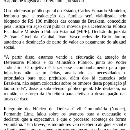
o apoio de logística da Prefeitura”, destacou.
O subdefensor público-geral do Estado, Carlos Eduardo Monteiro,
lembrou que a realocação das famílias será viabilizada pelo
bloqueio de R$ 100 milhões das contas da Braskem, concedido
pela Justiça em ação civil pública movida pela Defensoria Pública
Estadual e Ministério Público Estadual (MPE). Decisão do juiz da
2ª Vara Cível da Capital, Ivan Vasconcelos de Brito Júnior,
autorizou a destinação de parte do valor ao pagamento do aluguel
social.
“A partir disso, estamos vendo a efetivação da atuação da
Defensoria Pública e do Ministério Público, junto ao Poder
Judiciário. O objetivo é fazer esse acompanhamento para que
injustiças não sejam feitas, analisando as necessidades e
prioridades para que prejuízos, além dos já causados pela
Braskem, não sejam colocados sobre os ombros desta população já
tão sofrida”, disse o subdefensor público-geral. Ele destacou, na
reunião, o esforço da Prefeitura para efetivar a desocupação das
áreas de risco.
Integrante do Núcleo de Defesa Civil Comunitária (Nudec),
Fernando Lima falou sobre os avanços para a evacuação e
declarou que a expectativa é que o processo aconteça de forma
voluntária. “Em breve, os moradores vão receber o aluguel social e
é fundamental que realmente procurem preservar o bem maior, que