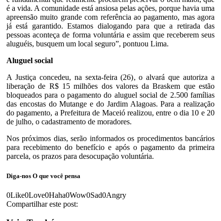
é a vida. A comunidade está ansiosa pelas ações, porque havia uma
apreensão muito grande com referência ao pagamento, mas agora
já está garantido. Estamos dialogando para que a retirada das
pessoas aconteça de forma voluntária e assim que receberem seus
aluguéis, busquem um local seguro”, pontuou Lima.
Aluguel social
A Justiça concedeu, na sexta-feira (26), o alvará que autoriza a
liberação de R$ 15 milhões dos valores da Braskem que estão
bloqueados para o pagamento do aluguel social de 2.500 famílias
das encostas do Mutange e do Jardim Alagoas. Para a realização
do pagamento, a Prefeitura de Maceió realizou, entre o dia 10 e 20
de julho, o cadastramento de moradores.
Nos próximos dias, serão informados os procedimentos bancários
para recebimento do benefício e após o pagamento da primeira
parcela, os prazos para desocupação voluntária.
Diga-nos
O que você pensa
0
Like
0
Love
0
Haha
0
Wow
0
Sad
0
Angry
Compartilhar este post: