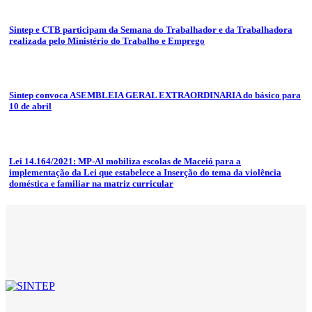
Sintep e CTB participam da Semana do Trabalhador e da Trabalhadora
realizada pelo Ministério do Trabalho e Emprego
Sintep convoca ASEMBLEIA GERAL EXTRAORDINARIA do básico para
10 de abril
Lei 14.164/2021: MP-Al mobiliza escolas de Maceió para a
implementação da Lei que estabelece a Inserção do tema da violência
doméstica e familiar na matriz curricular