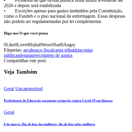
• Promessa de que dívida pública bruta subirá levemente até
2026 e depois será estabilizada
• Exceções apenas para gastos instituídos pela Constituição,
como o Fundeb e o piso nacional da enfermagem. Essas despesas
não podem ser regulamentadas por lei complementar
Diga-nos
O que você pensa
0
Like
0
Love
0
Haha
0
Wow
0
Sad
0
Angry
Etiquetas:
arcabouço fiscal
carga tributária
contas
públicas
destaque
receita
teto de gastos
Compartilhar este post:
Veja Também
Geral
Uncategorized
Profissionais da Educação garantem vacinação contra Covid-19 em Alagoas
Geral
8 de março: Dia de luta das mulheres; dia de luta pelas mulheres