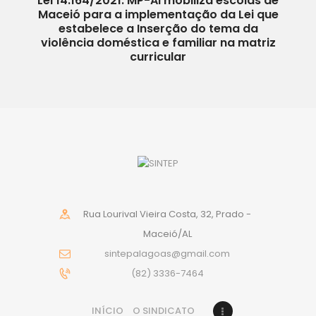
Lei 14.164/2021: MP-Al mobiliza escolas de
Maceió para a implementação da Lei que
estabelece a Inserção do tema da
violência doméstica e familiar na matriz
curricular
Rua Lourival Vieira Costa, 32, Prado -
Maceió/AL
sintepalagoas@gmail.com
(82) 3336-7464
INÍCIO
O SINDICATO