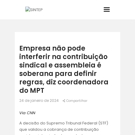
INÍCIO
Empresa não pode
interferir na contribuição
O SINDICATO
sindical e assembleia é
JURÍDICO
soberana para definir
regras, diz coordenadora
BOLETINS
do MPT
24 de janeiro de 2024
Compartilhar
NOTÍCIAS
Via CNN
CONVÊNIOS
A decisão do Supremo Tribunal Federal (STF)
que validou a cobrança de contribuição