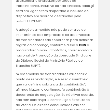
ACORDOS E CONVENÇÕES
assistencial a sindicatos por todos os
trabalhadores, inclusive os não sindicalizados, já
está em vigor e tem amparado a inclusão do
FALE CONOSCO
dispositivo em acordos de trabalho pelo
país.PUBLICIDADE
A adoção da medida não pode ser alvo de
interferência das empresas, e as assembleias
de trabalhadores são soberanas para definir as
regras da cobrança, conforme disse à
CNN
a
procuradora Vivian Brito Mattos, coordenadora
nacional de Promoção da Liberdade Sindical e
do Diálogo Social do Ministério Público do
Trabalho (MPT).
“A assembleia de trabalhadores vai definir a
pauta de reivindicação, e é essa assembleia
que vai definir a cobrança da contribuição”,
afirmou Mattos, e continuou: “a contribuição é
decorrente de negociação. Se não tiver acordo,
não tem cobrança. A contribuição é resultado
da vitória. Os direitos conquistados vão ser