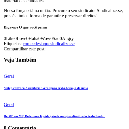
material das entidades.
Nossa força está na união. Procure o seu sindicato. Sindicalize-se,
pois é a única forma de garantir e preservar direitos!
Diga-nos
O que você pensa
0
Like
0
Love
0
Haha
0
Wow
0
Sad
0
Angry
Etiquetas:
contee
destaque
sindicalize-se
Compartilhar este post:
Veja Também
Geral
Sintep convoca Assembleia Geral para sexta-feira, 5 de maio
Geral
De MP em MP, Bolsonaro liquida (ainda mais) os direitos do trabalhador
0 Comentário