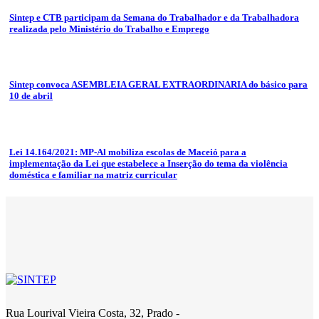
Sintep e CTB participam da Semana do Trabalhador e da Trabalhadora
realizada pelo Ministério do Trabalho e Emprego
Sintep convoca ASEMBLEIA GERAL EXTRAORDINARIA do básico para
10 de abril
Lei 14.164/2021: MP-Al mobiliza escolas de Maceió para a
implementação da Lei que estabelece a Inserção do tema da violência
doméstica e familiar na matriz curricular
Rua Lourival Vieira Costa, 32, Prado -