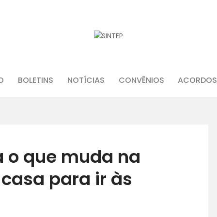
INÍCIO
O
BOLETINS
NOTÍCIAS
CONVÊNIOS
ACORDOS
O SINDICATO
JURÍDICO
a o que muda na
BOLETINS
 casa para ir às
NOTÍCIAS