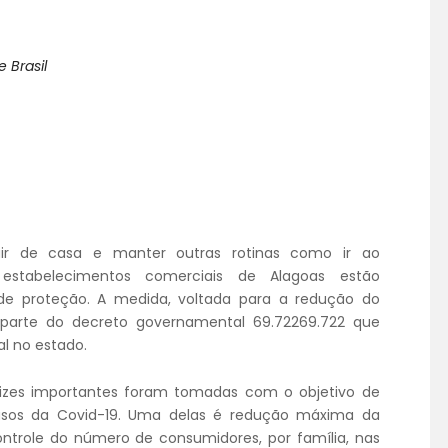
CONVÊNIOS
ACORDOS E CONVENÇÕES
 Brasil
FALE CONOSCO
air de casa e manter outras rotinas como ir ao
 estabelecimentos comerciais de Alagoas estão
e proteção. A medida, voltada para a redução do
z parte do decreto governamental 69.72269.722 que
l no estado.
trizes importantes foram tomadas com o objetivo de
sos da Covid-19. Uma delas é redução máxima da
ntrole do número de consumidores, por família, nas