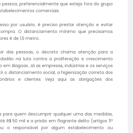
pessoa, preferencialmente que esteja fora do grupo
estabelecimentos comerciais.
sso por usuário, é preciso prestar atenção e evitar
 compra. O distanciamento mínimo que precisamos
es é de 1,5 metro.
 e vir das pessoas, o decreto chama atenção para a
cidadão na luta contra a proliferação e crescimento
em Alagoas. Já as empresas, indústrias e os serviços
r o distanciamento social, a higienização correta dos
nários e clientes. Veja aqui as obrigações dos
es para quem descumprir qualquer uma das medidas,
 R$ 50 mil e a prisão em flagrante delito (artigos 11º
u o responsável por algum estabelecimento ou