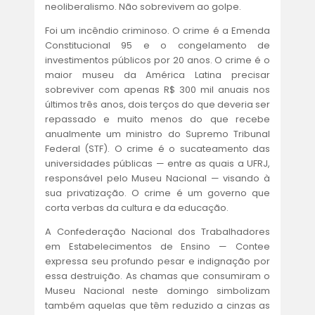
ACORDOS E CONVENÇÕES
neoliberalismo. Não sobrevivem ao golpe.
Foi um incêndio criminoso. O crime é a Emenda
FALE CONOSCO
Constitucional 95 e o congelamento de
investimentos públicos por 20 anos. O crime é o
maior museu da América Latina precisar
sobreviver com apenas R$ 300 mil anuais nos
últimos três anos, dois terços do que deveria ser
repassado e muito menos do que recebe
anualmente um ministro do Supremo Tribunal
Federal (STF). O crime é o sucateamento das
universidades públicas — entre as quais a UFRJ,
responsável pelo Museu Nacional — visando à
sua privatização. O crime é um governo que
corta verbas da cultura e da educação.
A Confederação Nacional dos Trabalhadores
em Estabelecimentos de Ensino — Contee
expressa seu profundo pesar e indignação por
essa destruição. As chamas que consumiram o
Museu Nacional neste domingo simbolizam
também aquelas que têm reduzido a cinzas as