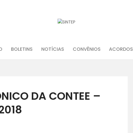
INÍCIO
O SINDICATO
JURÍDICO
O
BOLETINS
NOTÍCIAS
CONVÊNIOS
ACORDOS
BOLETINS
NOTÍCIAS
ÔNICO DA CONTEE –
CONVÊNIOS
2018
ACORDOS E CONVENÇÕES