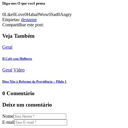
Diga-nos
O que você pensa
0
Like
0
Love
0
Haha
0
Wow
0
Sad
0
Angry
Etiquetas:
destaque
Compartilhar este post:
Veja Também
Geral
II Café com Mulheres
Geral
Vídeo
Diga Não à Reforma da Previdência – Pílula 1
0 Comentário
Deixe um comentário
Nome
E-mail