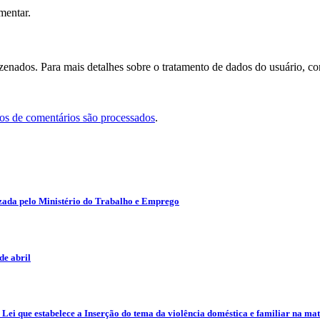
mentar.
nados. Para mais detalhes sobre o tratamento de dados do usuário, co
s de comentários são processados
.
zada pelo Ministério do Trabalho e Emprego
e abril
ei que estabelece a Inserção do tema da violência doméstica e familiar na mat