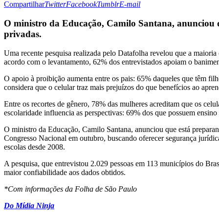
Compartilhar
Twitter
Facebook
Tumblr
E-mail
O ministro da Educação, Camilo Santana, anunciou que
privadas.
Uma recente pesquisa realizada pelo Datafolha revelou que a maioria do
acordo com o levantamento, 62% dos entrevistados apoiam o banimento
O apoio à proibição aumenta entre os pais: 65% daqueles que têm fil
considera que o celular traz mais prejuízos do que benefícios ao ap
Entre os recortes de gênero, 78% das mulheres acreditam que os ce
escolaridade influencia as perspectivas: 69% dos que possuem ensin
O ministro da Educação, Camilo Santana, anunciou que está preparando 
Congresso Nacional em outubro, buscando oferecer segurança jurídica
escolas desde 2008.
A pesquisa, que entrevistou 2.029 pessoas em 113 municípios do Brasil
maior confiabilidade aos dados obtidos.
*Com informações da Folha de São Paulo
Do Mídia Ninja