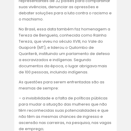
ACORDOS E CONVENÇÕES
representantes de 32 países para compartilhar
suas vivências, denunciar as opressões e
debater soluções para a luta contra o racismo e
FALE CONOSCO
o machismo.
No Brasil, essa data também faz homenagem a
Tereza de Benguela, conhecida como Rainha
Tereza, que viveu no século XVIII, no Vale do
Guaporé (MT), e liderou o Quilombo de
Quariterê, instituindo um parlamento de defesa
a escravizados e indígenas. Segundo
documentos da época, o lugar abrigava mais
de 100 pessoas, incluindo indígenas.
As questões para serem enfrentadas são as
mesmas de sempre:
– a invisibilidade e a falta de políticas públicas
para mudar a situação das mulheres que não
têm reconhecidas suas potencialidades e que
não têm as mesmas chances de ingresso e
ascensão nas carreiras, na pesquisa, nas vagas
de emprego;